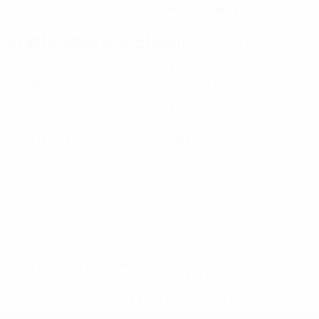
15/12/2008 (17)
Statistiche principali
Tutte le statistiche
1
8
Partite giocate
Minuti giocati
0
0
Gol
Assist
0
0
Cartellini gialli
Cartellini rossi
* Sospesa fino a nuovo avviso. <a
href='https://it.uefa.com/insideuefa/mediaservices/media
148df62d7eb6-64dbbd01b1cf-1000--fifa-uefa-
sospendono-nazionali-e-club-russi-da-tutte-le-
competi/'>Altre informazioni</a>