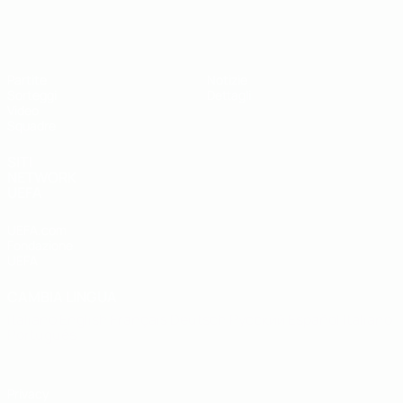
UEFA Under 19
Partite
Notizie
Sorteggi
Dettagli
Video
Squadre
SITI
NETWORK
UEFA
UEFA.com
Fondazione
UEFA
CAMBIA LINGUA
Italiano
English
Français
Deutsch
Русский
Español
Italiano
Português
Privacy