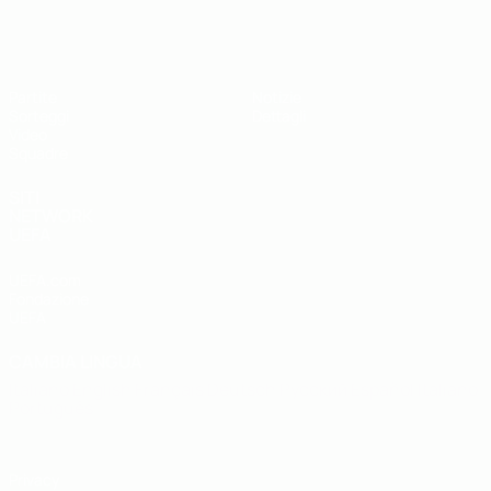
UEFA Under 19
Partite
Notizie
Sorteggi
Dettagli
Video
Squadre
SITI
NETWORK
UEFA
UEFA.com
Fondazione
UEFA
CAMBIA LINGUA
Italiano
English
Français
Deutsch
Русский
Español
Italiano
Português
Privacy