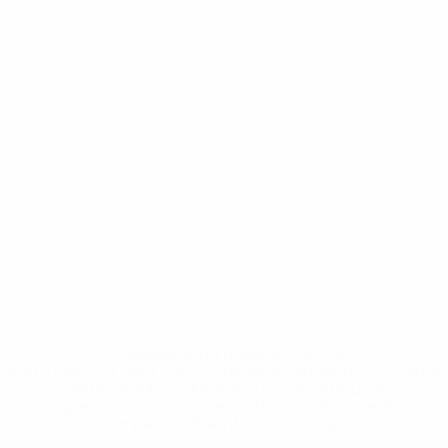
* Sospesa fino a nuovo avviso. <a
href='https://it.uefa.com/insideuefa/mediaservices/media
148df62d7eb6-64dbbd01b1cf-1000--fifa-uefa-
sospendono-nazionali-e-club-russi-da-tutte-le-
competi/'>Altre informazioni</a>