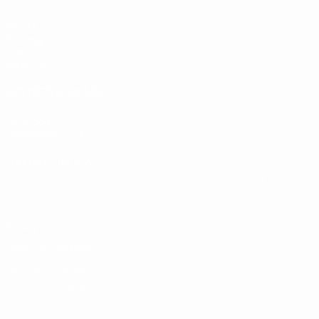
Partite
Sorteggi
Video
Squadre
SITI NETWORK UEFA
UEFA.com
Fondazione UEFA
CAMBIA LINGUA
Italiano
English
Français
Deutsch
Русский
Español
Italiano
P
Privacy
Termini e condizioni
Politica sui cookie
Impostazioni Privacy