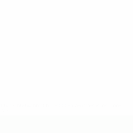
148df62d7eb6-64dbbd01b1cf-1000--fifa-uefa-sospendono-
</a>