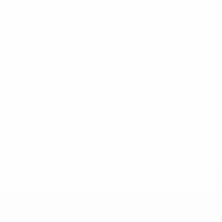
efa.com/insideuefa/mediaservices/mediareleases/news/0272-
ionali-e-club-russi-da-tutte-le-competi/'>Altre informazioni