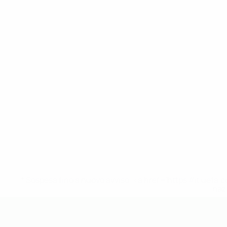
* Sospesa fino a nuovo avviso. <a href='https://it.u
naz
UEFA Under 19