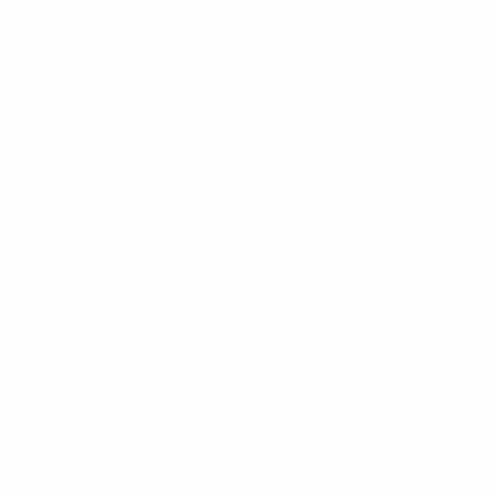
* Sospesa fino a nuovo avviso. <a href='https://it.u
naz
UEFA Under 19