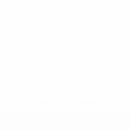
efa.com/insideuefa/mediaservices/mediareleases/news/0272-
ionali-e-club-russi-da-tutte-le-competi/'>Altre informazioni