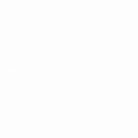
Partite
Sorteggi
Video
Squadre
SITI NETWORK UEFA
UEFA.com
Fondazione UEFA
CAMBIA LINGUA
Italiano
English
Français
Deutsch
Русский
Español
Italiano
P
Privacy
Termini e condizioni
Politica sui cookie
Impostazioni Privacy