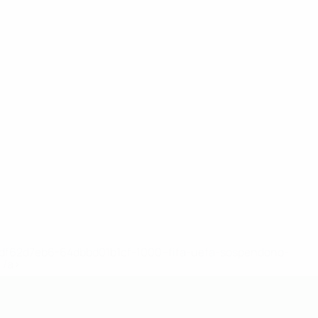
148df62d7eb6-64dbbd01b1cf-1000--fifa-uefa-sospendono-
</a>