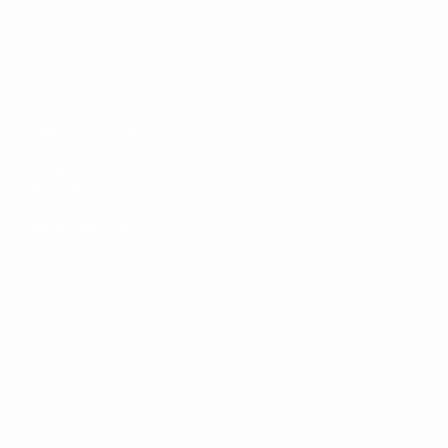
Partite
Sorteggi
Video
Squadre
SITI NETWORK UEFA
UEFA.com
Fondazione UEFA
CAMBIA LINGUA
Italiano
English
Français
Deutsch
Русский
Español
Italiano
P
Privacy
Termini e condizioni
Politica sui cookie
Impostazioni Privacy