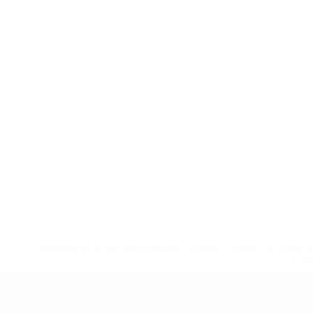
* Sospesa fino a nuovo avviso. <a href='https://it.u
naz
UEFA Under 19