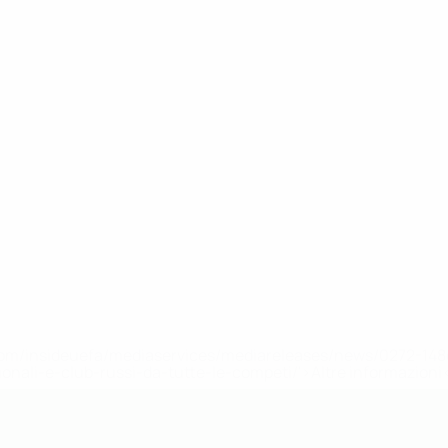
efa.com/insideuefa/mediaservices/mediareleases/news/0272-
ionali-e-club-russi-da-tutte-le-competi/'>Altre informazioni