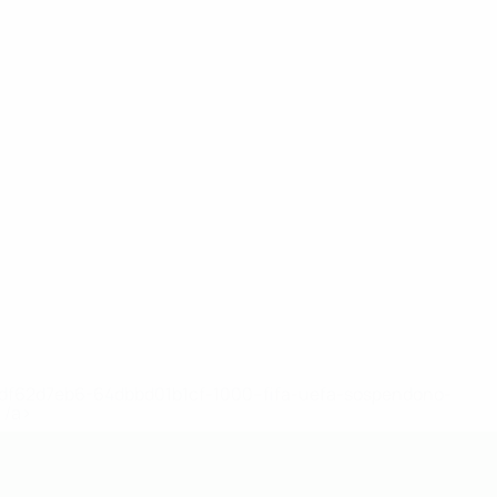
148df62d7eb6-64dbbd01b1cf-1000--fifa-uefa-sospendono-
</a>