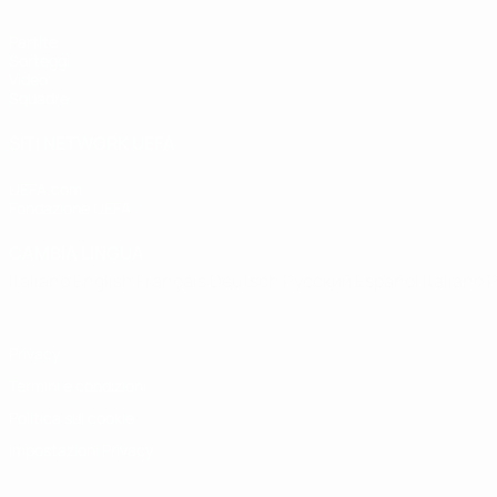
Partite
Sorteggi
Video
Squadre
SITI NETWORK UEFA
UEFA.com
Fondazione UEFA
CAMBIA LINGUA
Italiano
English
Français
Deutsch
Русский
Español
Italiano
P
Privacy
Termini e condizioni
Politica sui cookie
Impostazioni Privacy