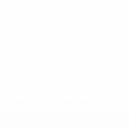
* Sospesa fino a nuovo avviso. <a href='https://it.u
naz
UEFA Under 19