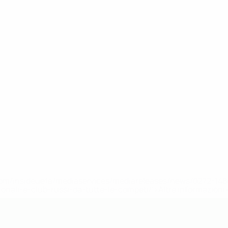
efa.com/insideuefa/mediaservices/mediareleases/news/0272-
ionali-e-club-russi-da-tutte-le-competi/'>Altre informazioni