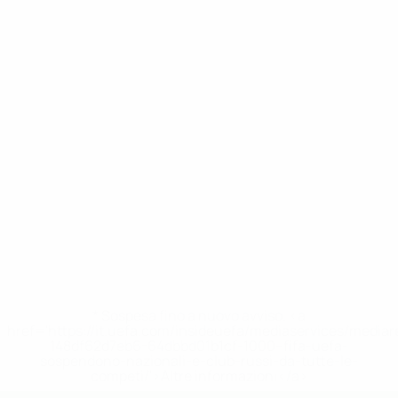
* Sospesa fino a nuovo avviso. <a
href='https://it.uefa.com/insideuefa/mediaservices/media
148df62d7eb6-64dbbd01b1cf-1000--fifa-uefa-
sospendono-nazionali-e-club-russi-da-tutte-le-
competi/'>Altre informazioni</a>