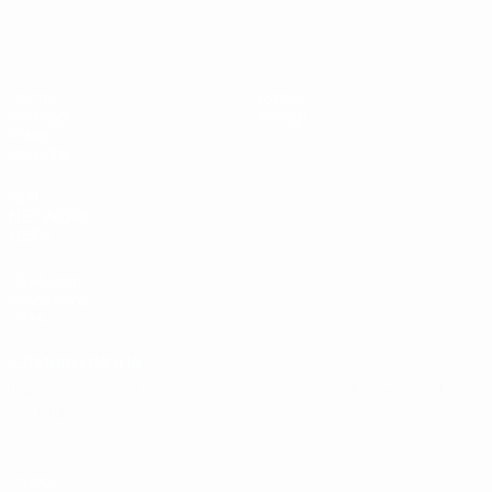
UEFA Under 19
Partite
Notizie
Sorteggi
Dettagli
Video
Squadre
SITI
NETWORK
UEFA
UEFA.com
Fondazione
UEFA
CAMBIA LINGUA
Italiano
English
Français
Deutsch
Русский
Español
Italiano
Português
Privacy