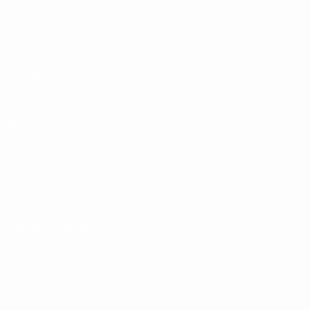
UEFA Under 19
Partite
Notizie
Sorteggi
Dettagli
Video
Squadre
SITI
NETWORK
UEFA
UEFA.com
Fondazione
UEFA
CAMBIA LINGUA
Italiano
English
Français
Deutsch
Русский
Español
Italiano
Português
Privacy