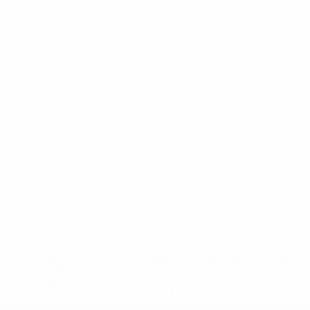
* Sospesa fino a nuovo avviso. <a
href='https://it.uefa.com/insideuefa/mediaservices/media
148df62d7eb6-64dbbd01b1cf-1000--fifa-uefa-
sospendono-nazionali-e-club-russi-da-tutte-le-
competi/'>Altre informazioni</a>