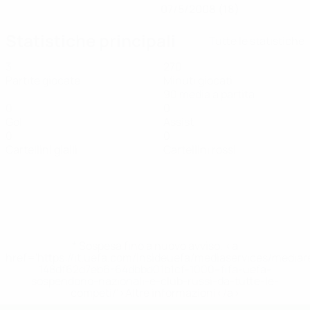
07/5/2008 (18)
Statistiche principali
Tutte le statistiche
3
270
Partite giocate
Minuti giocati
90 media a partita
0
0
Gol
Assist
0
0
Cartellini gialli
Cartellini rossi
* Sospesa fino a nuovo avviso. <a
href='https://it.uefa.com/insideuefa/mediaservices/media
148df62d7eb6-64dbbd01b1cf-1000--fifa-uefa-
sospendono-nazionali-e-club-russi-da-tutte-le-
competi/'>Altre informazioni</a>