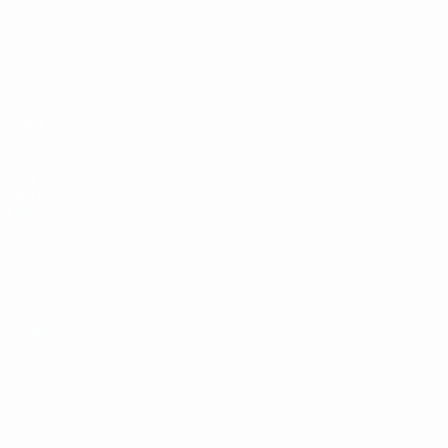
UEFA Under 19
Partite
Notizie
Sorteggi
Dettagli
Video
Squadre
SITI
NETWORK
UEFA
UEFA.com
Fondazione
UEFA
CAMBIA LINGUA
Italiano
English
Français
Deutsch
Русский
Español
Italiano
Português
Privacy