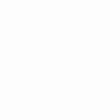
UEFA Under 19
Partite
Notizie
Sorteggi
Dettagli
Video
Squadre
SITI
NETWORK
UEFA
UEFA.com
Fondazione
UEFA
CAMBIA LINGUA
Italiano
English
Français
Deutsch
Русский
Español
Italiano
Português
Privacy