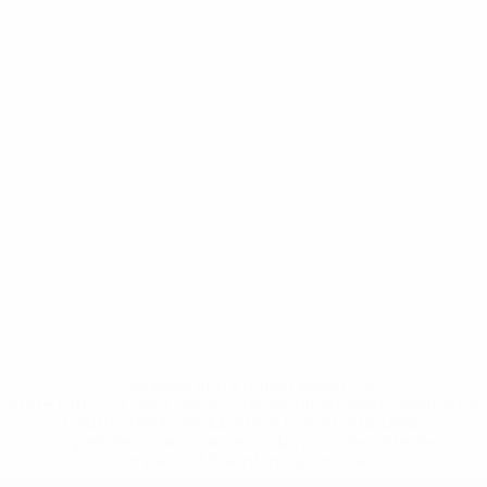
* Sospesa fino a nuovo avviso. <a
href='https://it.uefa.com/insideuefa/mediaservices/media
148df62d7eb6-64dbbd01b1cf-1000--fifa-uefa-
sospendono-nazionali-e-club-russi-da-tutte-le-
competi/'>Altre informazioni</a>