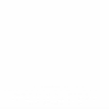
* Sospesa fino a nuovo avviso. <a
href='https://it.uefa.com/insideuefa/mediaservices/media
148df62d7eb6-64dbbd01b1cf-1000--fifa-uefa-
sospendono-nazionali-e-club-russi-da-tutte-le-
competi/'>Altre informazioni</a>