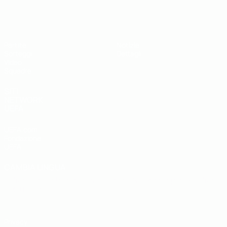
UEFA Under 19
Partite
Notizie
Sorteggi
Dettagli
Video
Squadre
SITI
NETWORK
UEFA
UEFA.com
Fondazione
UEFA
CAMBIA LINGUA
Italiano
English
Français
Deutsch
Русский
Español
Italiano
Português
Privacy