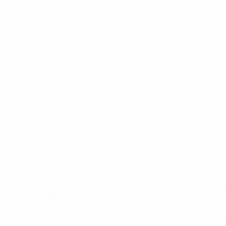
* Sospesa fino a nuovo avviso. <a
href='https://it.uefa.com/insideuefa/mediaservices/media
148df62d7eb6-64dbbd01b1cf-1000--fifa-uefa-
sospendono-nazionali-e-club-russi-da-tutte-le-
competi/'>Altre informazioni</a>