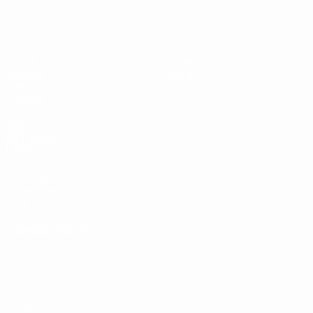
UEFA Under 19
Partite
Notizie
Sorteggi
Dettagli
Video
Squadre
SITI
NETWORK
UEFA
UEFA.com
Fondazione
UEFA
CAMBIA LINGUA
Italiano
English
Français
Deutsch
Русский
Español
Italiano
Português
Privacy