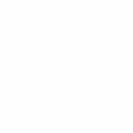
* Sospesa fino a nuovo avviso. <a
href='https://it.uefa.com/insideuefa/mediaservices/media
148df62d7eb6-64dbbd01b1cf-1000--fifa-uefa-
sospendono-nazionali-e-club-russi-da-tutte-le-
competi/'>Altre informazioni</a>