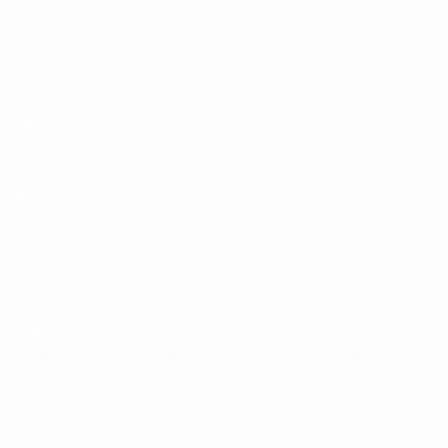
UEFA Under 19
Partite
Notizie
Sorteggi
Dettagli
Video
Squadre
SITI
NETWORK
UEFA
UEFA.com
Fondazione
UEFA
CAMBIA LINGUA
Italiano
English
Français
Deutsch
Русский
Español
Italiano
Português
Privacy