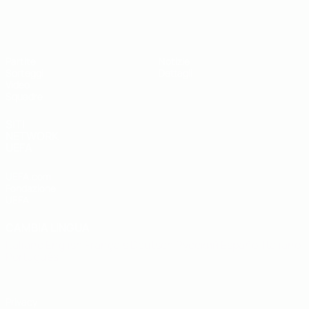
UEFA Under 19
Partite
Notizie
Sorteggi
Dettagli
Video
Squadre
SITI
NETWORK
UEFA
UEFA.com
Fondazione
UEFA
CAMBIA LINGUA
Italiano
English
Français
Deutsch
Русский
Español
Italiano
Português
Privacy