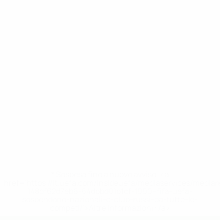
* Sospesa fino a nuovo avviso. <a
href='https://it.uefa.com/insideuefa/mediaservices/media
148df62d7eb6-64dbbd01b1cf-1000--fifa-uefa-
sospendono-nazionali-e-club-russi-da-tutte-le-
competi/'>Altre informazioni</a>