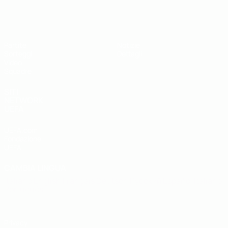
UEFA Under 19
Partite
Notizie
Sorteggi
Dettagli
Video
Squadre
SITI
NETWORK
UEFA
UEFA.com
Fondazione
UEFA
CAMBIA LINGUA
Italiano
English
Français
Deutsch
Русский
Español
Italiano
Português
Privacy