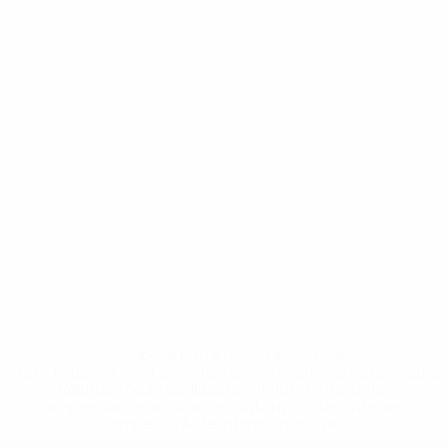
* Sospesa fino a nuovo avviso. <a
href='https://it.uefa.com/insideuefa/mediaservices/media
148df62d7eb6-64dbbd01b1cf-1000--fifa-uefa-
sospendono-nazionali-e-club-russi-da-tutte-le-
competi/'>Altre informazioni</a>