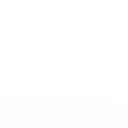
148df62d7eb6-64dbbd01b1cf-1000--fifa-uefa-sospendono-
</a>