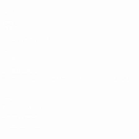
Partite
Sorteggi
Video
Squadre
SITI NETWORK UEFA
UEFA.com
Fondazione UEFA
CAMBIA LINGUA
Italiano
English
Français
Deutsch
Русский
Español
Italiano
P
Privacy
Termini e condizioni
Politica sui cookie
Impostazioni Privacy