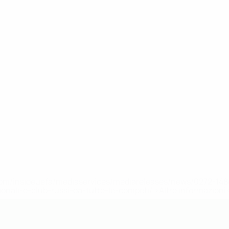
efa.com/insideuefa/mediaservices/mediareleases/news/0272-
ionali-e-club-russi-da-tutte-le-competi/'>Altre informazioni