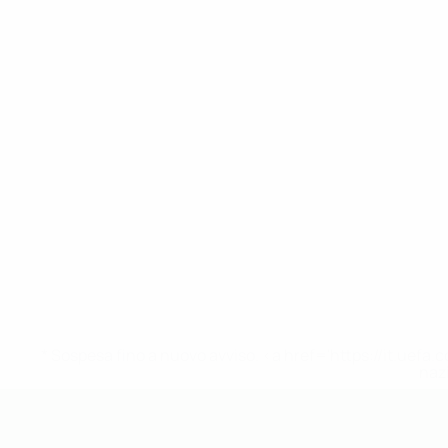
* Sospesa fino a nuovo avviso. <a href='https://it.u
naz
UEFA Under 19