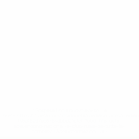
* Sospesa fino a nuovo avviso. <a
href='https://it.uefa.com/insideuefa/mediaservices/media
148df62d7eb6-64dbbd01b1cf-1000--fifa-uefa-
sospendono-nazionali-e-club-russi-da-tutte-le-
competi/'>Altre informazioni</a>