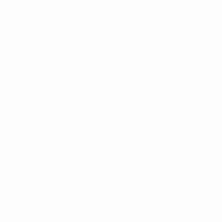
UEFA Under 19
Partite
Notizie
Sorteggi
Dettagli
Video
Squadre
SITI
NETWORK
UEFA
UEFA.com
Fondazione
UEFA
CAMBIA LINGUA
Italiano
English
Français
Deutsch
Русский
Español
Italiano
Português
Privacy