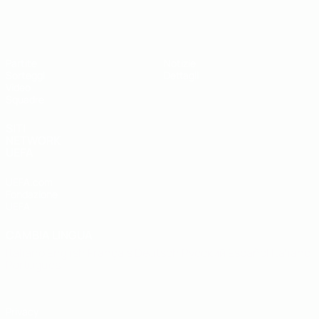
UEFA Under 19
Partite
Notizie
Sorteggi
Dettagli
Video
Squadre
SITI
NETWORK
UEFA
UEFA.com
Fondazione
UEFA
CAMBIA LINGUA
Italiano
English
Français
Deutsch
Русский
Español
Italiano
Português
Privacy