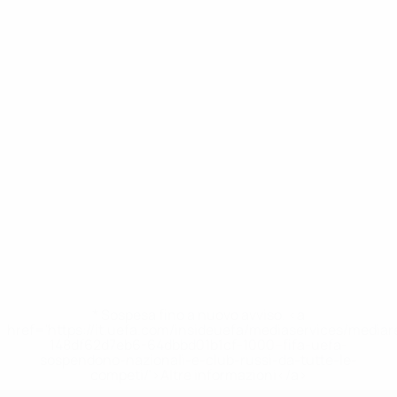
* Sospesa fino a nuovo avviso. <a
href='https://it.uefa.com/insideuefa/mediaservices/media
148df62d7eb6-64dbbd01b1cf-1000--fifa-uefa-
sospendono-nazionali-e-club-russi-da-tutte-le-
competi/'>Altre informazioni</a>