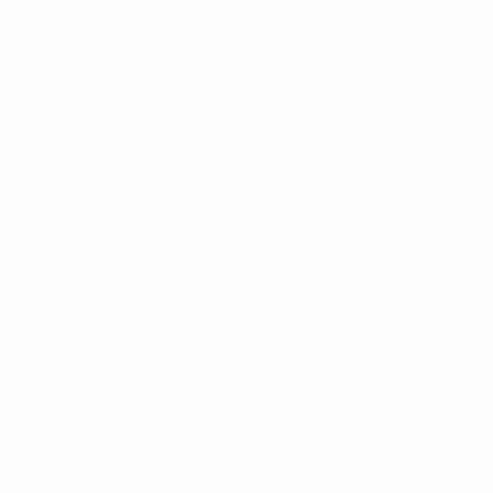
UEFA Under 19
Partite
Notizie
Sorteggi
Dettagli
Video
Squadre
SITI
NETWORK
UEFA
UEFA.com
Fondazione
UEFA
CAMBIA LINGUA
Italiano
English
Français
Deutsch
Русский
Español
Italiano
Português
Privacy