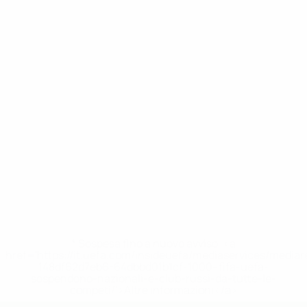
* Sospesa fino a nuovo avviso. <a
href='https://it.uefa.com/insideuefa/mediaservices/media
148df62d7eb6-64dbbd01b1cf-1000--fifa-uefa-
sospendono-nazionali-e-club-russi-da-tutte-le-
competi/'>Altre informazioni</a>