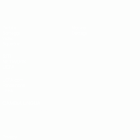
UEFA Under 19
Partite
Notizie
Sorteggi
Dettagli
Video
Squadre
SITI
NETWORK
UEFA
UEFA.com
Fondazione
UEFA
CAMBIA LINGUA
Italiano
English
Français
Deutsch
Русский
Español
Italiano
Português
Privacy