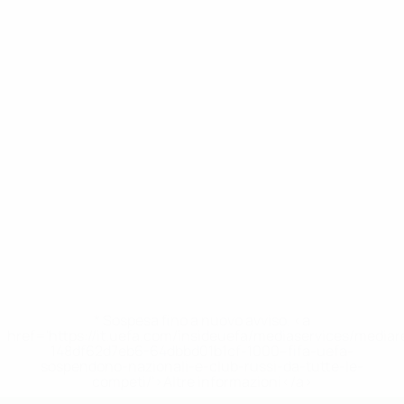
* Sospesa fino a nuovo avviso. <a
href='https://it.uefa.com/insideuefa/mediaservices/media
148df62d7eb6-64dbbd01b1cf-1000--fifa-uefa-
sospendono-nazionali-e-club-russi-da-tutte-le-
competi/'>Altre informazioni</a>