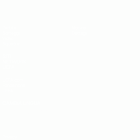
UEFA Under 19
Partite
Notizie
Sorteggi
Dettagli
Video
Squadre
SITI
NETWORK
UEFA
UEFA.com
Fondazione
UEFA
CAMBIA LINGUA
Italiano
English
Français
Deutsch
Русский
Español
Italiano
Português
Privacy