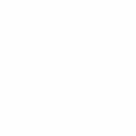
* Sospesa fino a nuovo avviso. <a
href='https://it.uefa.com/insideuefa/mediaservices/media
148df62d7eb6-64dbbd01b1cf-1000--fifa-uefa-
sospendono-nazionali-e-club-russi-da-tutte-le-
competi/'>Altre informazioni</a>