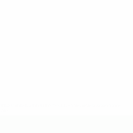
148df62d7eb6-64dbbd01b1cf-1000--fifa-uefa-sospendono-
</a>