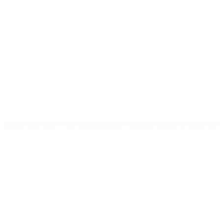
Partite
Sorteggi
Video
Squadre
SITI NETWORK UEFA
UEFA.com
Fondazione UEFA
CAMBIA LINGUA
Italiano
English
Français
Deutsch
Русский
Español
Italiano
P
Privacy
Termini e condizioni
Politica sui cookie
Impostazioni Privacy