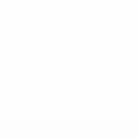
efa.com/insideuefa/mediaservices/mediareleases/news/0272-
ionali-e-club-russi-da-tutte-le-competi/'>Altre informazioni