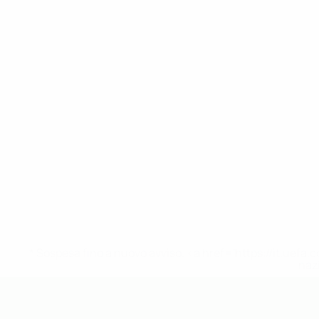
* Sospesa fino a nuovo avviso. <a href='https://it.u
naz
UEFA Under 19