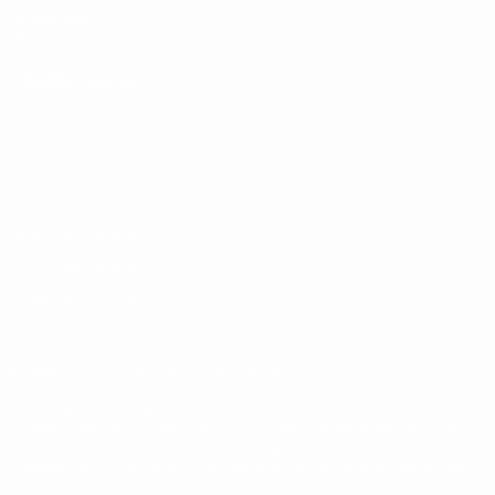
Fondazione
UEFA
CAMBIA LINGUA
Italiano
English
Français
Deutsch
Русский
Español
Italiano
Português
Privacy
Termini e condizioni
Politica sui cookie
Impostazioni Privacy
© 1998-2026 UEFA. Tutti i diritti riservati
La parola UEFA, il logo UEFA e tutti i marchi che si riferiscono a
competizioni UEFA, sono marchi registrati e/o copyright della UEFA.
Tali marchi non possono essere utilizzati in nessun modo per scopi
commerciali. L'utilizzo di UEFA.com sta a significare l'accettazione
dei Termini e Condizioni e delle Norme sulla Privacy.