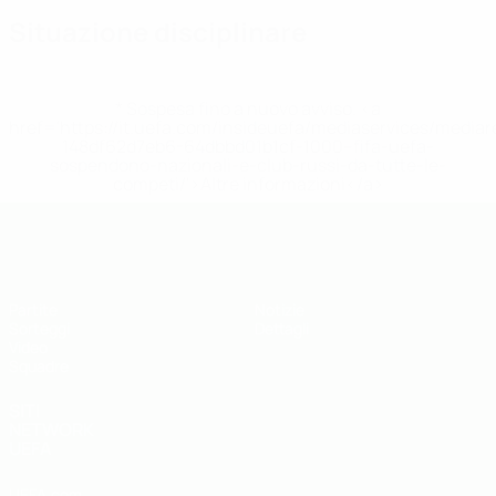
Situazione disciplinare
* Sospesa fino a nuovo avviso. <a
href='https://it.uefa.com/insideuefa/mediaservices/media
148df62d7eb6-64dbbd01b1cf-1000--fifa-uefa-
sospendono-nazionali-e-club-russi-da-tutte-le-
competi/'>Altre informazioni</a>
UEFA Under 19
Partite
Notizie
Sorteggi
Dettagli
Video
Squadre
SITI
NETWORK
UEFA
UEFA.com