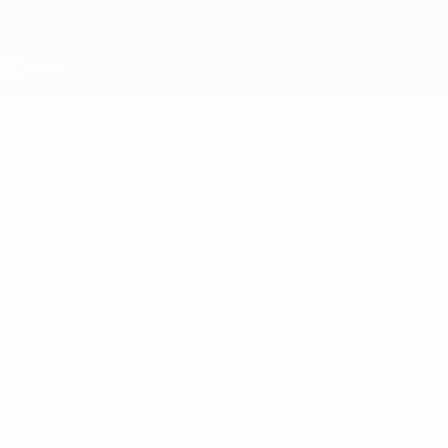
Passa
al
contenuto
principale
UEFA Under 19
San Marino
San Marino UEFA Under 19 2027
Sommario
Partite
Statistiche
Squadra
15 maggio 2026