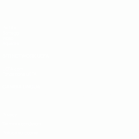
UEFA Under 19
Partite
Sorteggi
Video
Squadre
SITI NETWORK UEFA
UEFA.com
Fondazione UEFA
CAMBIA LINGUA
Italiano
English
Français
Deutsch
Русский
Español
Italiano
P
Privacy
Termini e condizioni
Politica sui cookie