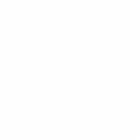
Allenatore
Andreas Pettersson
SWE
* Sospesa fino a nuovo avviso. <a
href='https://it.uefa.com/insideuefa/mediaservices/media
148df62d7eb6-64dbbd01b1cf-1000--fifa-uefa-
sospendono-nazionali-e-club-russi-da-tutte-le-
competi/'>Altre informazioni</a>
UEFA Under 19
Partite
Notizie
Sorteggi
Dettagli
Video
Squadre
SITI
NETWORK
UEFA