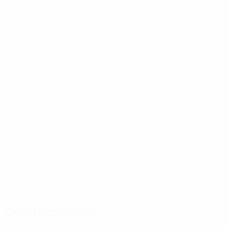
SWE
18
3
5
De Carvalho Otterud
12
SWE
18
-
-
Difensori
Età
MG
G
Pavey
2
SWE
18
3
-
Hedlöf
3
SWE
18
3
-
Van Der Laan
4
SWE
18
2
-
Lundbergh
5
SWE
17
3
-
Andersson-Lönnergård
13
SWE
18
1
-
Amini
14
SWE
18
1
-
Bergvall
20
SWE
18
3
-
Centrocampisti
Età
MG
G
Leandersson
6