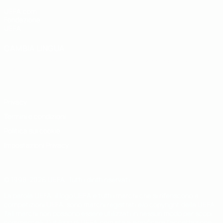
UEFA.com
Fondazione
UEFA
CAMBIA LINGUA
Italiano
English
Français
Deutsch
Русский
Español
Italiano
Português
Privacy
Termini e condizioni
Politica sui cookie
Impostazioni Privacy
© 1998-2026 UEFA. Tutti i diritti riservati
La parola UEFA, il logo UEFA e tutti i marchi che si riferiscono a
competizioni UEFA, sono marchi registrati e/o copyright della UEFA.
Tali marchi non possono essere utilizzati in nessun modo per scopi
commerciali. L'utilizzo di UEFA.com sta a significare l'accettazione