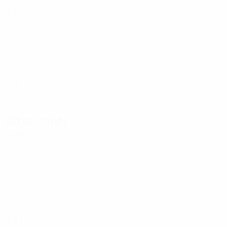
SWE
18
3
-
Brönner
8
SWE
18
3
2
Brantlind
10
SWE
17
3
4
Klang
16
SWE
18
1
-
Arvidsson
17
SWE
18
2
-
Wahlund
18
SWE
18
2
-
Attaccanti
Età
MG
G
Saeed
7
SWE
18
3
2
Sadarangani
9
SWE
18
3
1
Filling
11
SWE
17
3
1
D. Gashi
15
SWE
18
2
-
Sultan
19
SWE
18
3
1