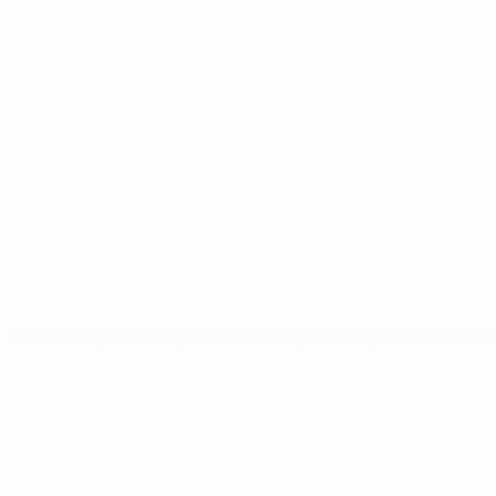
UEFA Under 19
Partite
Sorteggi
Video
Squadre
SITI NETWORK UEFA
UEFA.com
Fondazione UEFA
CAMBIA LINGUA
Italiano
English
Français
Deutsch
Русский
Español
Italiano
P
Privacy
Termini e condizioni
Politica sui cookie