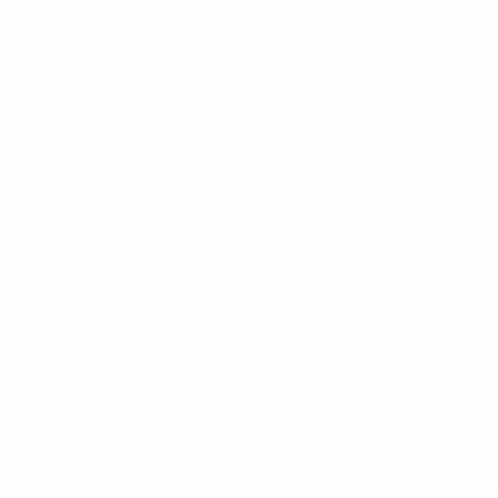
148df62d7eb6-64dbbd01b1cf-1000--fifa-uefa-sospendono-
</a>