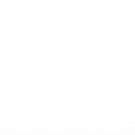
efa.com/insideuefa/mediaservices/mediareleases/news/0272-
ionali-e-club-russi-da-tutte-le-competi/'>Altre informazioni