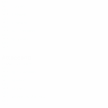
MLT
18
1
-
Urpani
7
MLT
18
3
-
Flavell
8
MLT
18
2
-
Newell
11
MLT
17
3
-
J. Camilleri
15
MLT
18
3
1
Spiteri
16
MLT
18
3
-
Attaccanti
Età
MG
G
Grech
9
MLT
18
3
-
S. Camilleri
10
MLT
18
2
-
Elliott
18
MLT
18
3
-
Zarb
19
MLT
18
2
-
Brincat Winters
20
MLT
17
2
-