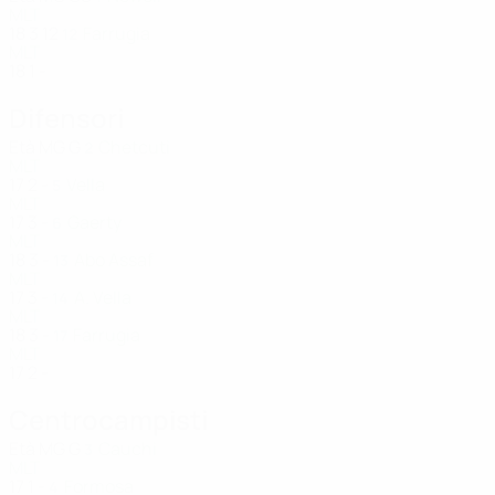
MLT
18
3
12
Farrugia
12
MLT
18
1
-
Difensori
Età
MG
G
Chetcuti
2
MLT
17
2
-
Vella
5
MLT
17
3
-
Gaerty
6
MLT
18
3
-
Abo Assaf
13
MLT
17
3
-
A. Vella
14
MLT
18
3
-
Farrugia
17
MLT
17
2
-
Centrocampisti
Età
MG
G
Cauchi
3
MLT
17
1
-
Formosa
4