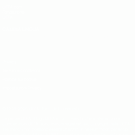
UEFA.com
Fondazione
UEFA
CAMBIA LINGUA
Italiano
English
Français
Deutsch
Русский
Español
Italiano
Português
Privacy
Termini e condizioni
Politica sui cookie
Impostazioni Privacy
© 1998-2026 UEFA. Tutti i diritti riservati
La parola UEFA, il logo UEFA e tutti i marchi che si riferiscono a
competizioni UEFA, sono marchi registrati e/o copyright della UEFA.
Tali marchi non possono essere utilizzati in nessun modo per scopi
commerciali. L'utilizzo di UEFA.com sta a significare l'accettazione