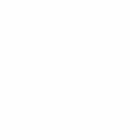
Allenatore
Vasco Regini
ITA
* Sospesa fino a nuovo avviso. <a
href='https://it.uefa.com/insideuefa/mediaservices/media
148df62d7eb6-64dbbd01b1cf-1000--fifa-uefa-
sospendono-nazionali-e-club-russi-da-tutte-le-
competi/'>Altre informazioni</a>
UEFA Under 19
Partite
Notizie
Sorteggi
Dettagli
Video
Squadre
SITI
NETWORK
UEFA