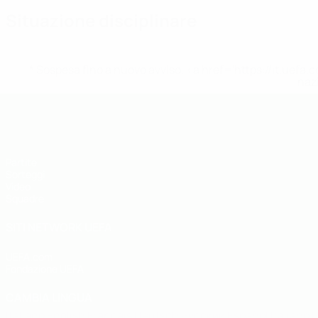
Situazione disciplinare
* Sospesa fino a nuovo avviso. <a href='https://it.u
naz
UEFA Under 19
Partite
Sorteggi
Video
Squadre
SITI NETWORK UEFA
UEFA.com
Fondazione UEFA
CAMBIA LINGUA
Italiano
English
Français
Deutsch
Русский
Español
Italiano
P