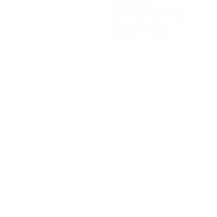
Gol subiti
1,34 media a partita
0
Cartellini rossi