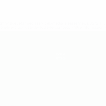
efa.com/insideuefa/mediaservices/mediareleases/news/0272-
ionali-e-club-russi-da-tutte-le-competi/'>Altre informazioni
Notizie
Dettagli
ortuguês