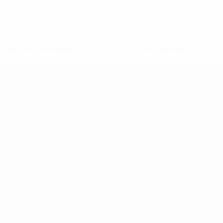
148df62d7eb6-64dbbd01b1cf-1000--fifa-uefa-sospendono-
</a>