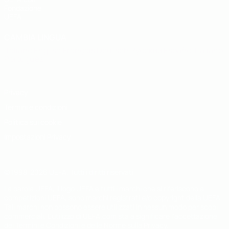
Fondazione
UEFA
CAMBIA LINGUA
Italiano
English
Français
Deutsch
Русский
Español
Italiano
Português
Privacy
Termini e condizioni
Politica sui cookie
Impostazioni Privacy
© 1998-2026 UEFA. Tutti i diritti riservati
La parola UEFA, il logo UEFA e tutti i marchi che si riferiscono a
competizioni UEFA, sono marchi registrati e/o copyright della UEFA.
Tali marchi non possono essere utilizzati in nessun modo per scopi
commerciali. L'utilizzo di UEFA.com sta a significare l'accettazione
dei Termini e Condizioni e delle Norme sulla Privacy.