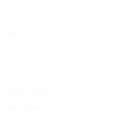
Gol
Gol subiti
2 media a partita
0,67 media a partita
13
0
Cartellini gialli
Cartellini rossi
4,34 media a partita
Attacchi
Distribuzione
Fase difensiva
Portieri