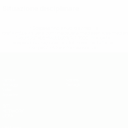
Situazione disciplinare
* Sospesa fino a nuovo avviso. <a
href='https://it.uefa.com/insideuefa/mediaservices/media
148df62d7eb6-64dbbd01b1cf-1000--fifa-uefa-
sospendono-nazionali-e-club-russi-da-tutte-le-
competi/'>Altre informazioni</a>
UEFA Under 19
Partite
Notizie
Sorteggi
Dettagli
Video
Squadre
SITI
NETWORK
UEFA
UEFA.com