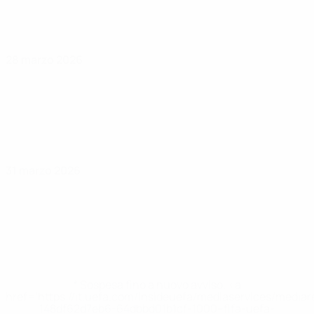
28 marzo 2026
31 marzo 2026
* Sospesa fino a nuovo avviso. <a
href='https://it.uefa.com/insideuefa/mediaservices/media
148df62d7eb6-64dbbd01b1cf-1000--fifa-uefa-