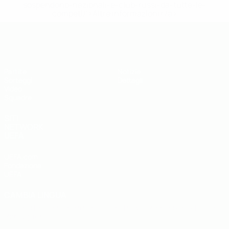
sospendono-nazionali-e-club-russi-da-tutte-le-
competi/'>Altre informazioni</a>
UEFA Under 19
Partite
Notizie
Sorteggi
Dettagli
Video
Squadre
SITI
NETWORK
UEFA
UEFA.com
Fondazione
UEFA
CAMBIA LINGUA
Italiano
English
Français
Deutsch
Русский
Español
Italiano
Português