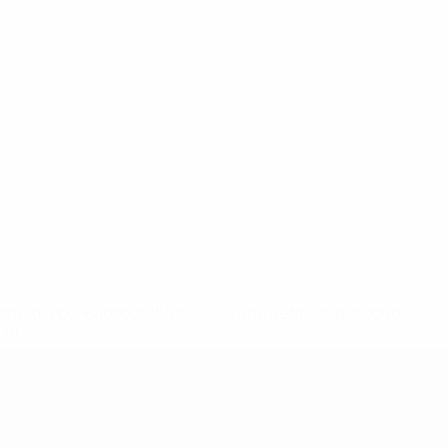
Nasto
Nuhaj
Redzepi
Sheji
Sylejmani
Vogli
sta
Difensore
Difensore
Centrocampista
Centrocampista
Difensore
Centrocampis
148df62d7eb6-64dbbd01b1cf-1000--fifa-uefa-sospendono-
</a>