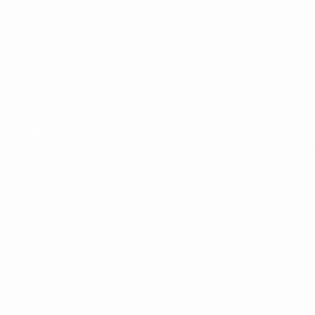
Sorteggi
Video
Squadre
SITI NETWORK UEFA
UEFA.com
Fondazione UEFA
CAMBIA LINGUA
Italiano
English
Français
Deutsch
Русский
Español
Italiano
P
Privacy
Termini e condizioni
Politica sui cookie
Impostazioni Privacy
© 1998-2026 UEFA. Tutti i diritti riservati