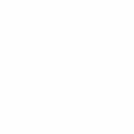
5
Gol subiti
1,67 media a partita
0
Cartellini rossi
urmiši
Ferati
Gecaj
Huli
Kulla
Kuqi
Llana
ttaccante
Centrocampista
Difensore
Portiere
Attaccante
Attaccante
Centrocampi
efa.com/insideuefa/mediaservices/mediareleases/news/0272-
ionali-e-club-russi-da-tutte-le-competi/'>Altre informazioni
Notizie