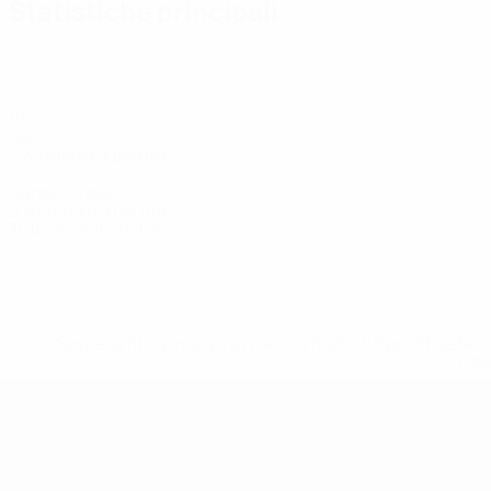
Statistiche principali
10
Gol
3,34 media a partita
2
Cartellini gialli
0,67 media a partita
Tutte le statistiche
Squadra
Asani
Blini
Borici
Cekrezi
Culi
Durmisi
D
Difensore
Attaccante
Centrocampista
Difensore
Portiere
Attaccante
A
* Sospesa fino a nuovo avviso. <a href='https://it.u
naz
UEFA Under 19
Partite