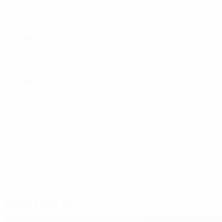
Qualificata alla fase finale: Ucraina
Altre nel girone: Irlanda del Nord, Kazakistan, Romania (n
Gruppo 6
Qualificata alla fase finale: Italia (nazione ospitante)
Altre nel girone: Turchia, Ungheria, Slovacchia
Gruppo 7
Qualificata alla fase finale: Spagna (nazione ospitante)
Altre nel girone: Paesi Bassi (campioni in carica), Finlandi
© 1998-2026 UEFA. All rights reserved.
Ultimo aggiornamento: martedì 31 mar
Scelti per te