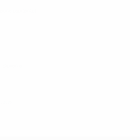
azione ospitante)
a, Slovenia
zo 2026