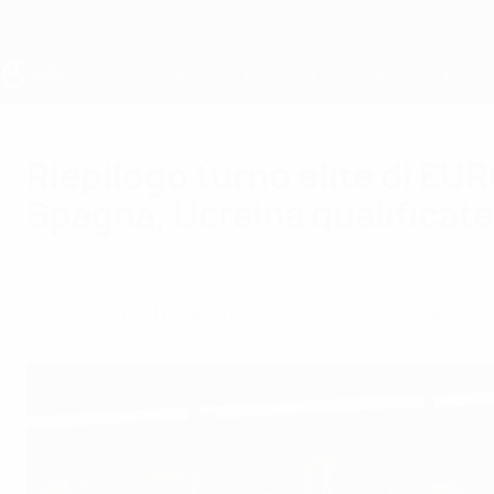
Passa
al
contenuto
principale
UEFA Under 19
Riepilogo turno elite di EUR
Spagna, Ucraina qualificate
martedì 31 marzo 2026
Il turno elite ha decretato le sette squadre che