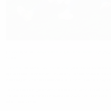
L'Italia festeggia la qualificazione alla fase finale.
NurPhoto via Getty Images
Il turno elite dei
Campionati Europei UEFA Under 19
2025/26
finale.
I vincitori dei sette mini-tornei (con gare di sola andata in 
aprile presso la Wrexham University. La fase finale si disp
Azerbaigian (che rappresenterà la UEFA in qualità di nazio
Le 28 squadre in gara hanno superato il turno di qualificazi
tre fasi, la prima nella primavera del 2026, con i primi due 
all'attuale format.