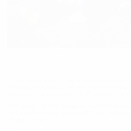
L'Italia festeggia la qualificazione alla fase finale.
NurPhoto via Getty Images
Il turno elite dei
Campionati Europei UEFA Under 19
2025/26
finale.
I vincitori dei sette mini-tornei (con gare di sola andata in 
aprile presso la Wrexham University. La fase finale si disp
Azerbaigian (che rappresenterà la UEFA in qualità di nazio
Le 28 squadre in gara hanno superato il turno di qualificazi
tre fasi, la prima nella primavera del 2026, con i primi due 
all'attuale format.