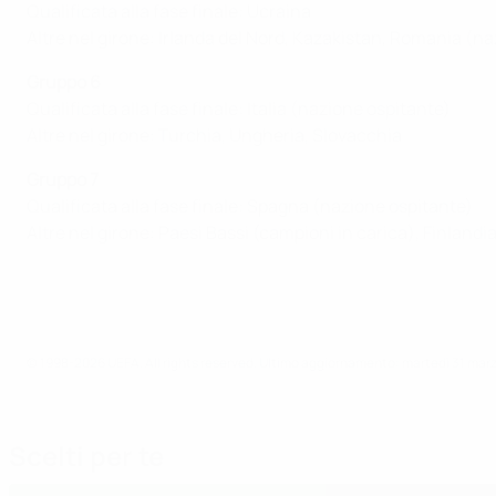
Qualificata alla fase finale: Ucraina
Altre nel girone: Irlanda del Nord, Kazakistan, Romania (n
Gruppo 6
Qualificata alla fase finale: Italia (nazione ospitante)
Altre nel girone: Turchia, Ungheria, Slovacchia
Gruppo 7
Qualificata alla fase finale: Spagna (nazione ospitante)
Altre nel girone: Paesi Bassi (campioni in carica), Finlandi
© 1998-2026 UEFA. All rights reserved.
Ultimo aggiornamento: martedì 31 mar
Scelti per te