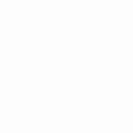
azione ospitante)
a, Slovenia
zo 2026