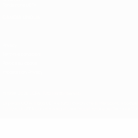
Fondazione UEFA
CAMBIA LINGUA
Italiano
English
Français
Deutsch
Русский
Español
Italiano
P
Privacy
Termini e condizioni
Politica sui cookie
Impostazioni Privacy
© 1998-2026 UEFA. Tutti i diritti riservati
La parola UEFA, il logo UEFA e tutti i marchi che si riferiscono a com
L'utilizzo di UEFA.com sta a significare l'accettazione dei Termini e Co