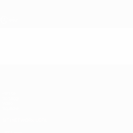
Passa
al
contenuto
principale
UEFA Under 17
Video
Highlights
UEFA Under 17
Partite
Sorteggi
Video
Squadre
SITI NETWORK UEFA
UEFA.com