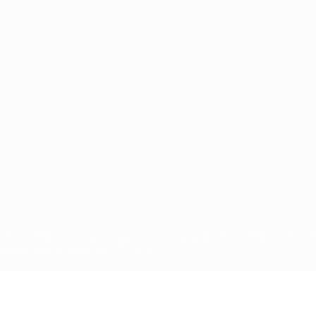
ortuguês
petizioni UEFA, sono marchi registrati e/o copyright della UEFA. Tali mar
ndizioni e delle Norme sulla Privacy.