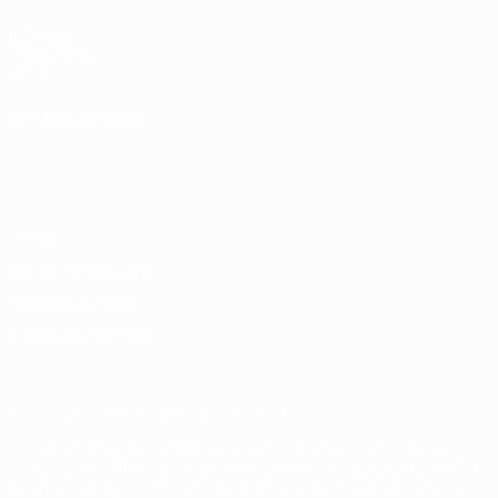
UEFA.com
Fondazione
UEFA
CAMBIA LINGUA
Italiano
English
Français
Deutsch
Русский
Español
Italiano
Português
Privacy
Termini e condizioni
Politica sui cookie
Impostazioni Privacy
© 1998-2026 UEFA. Tutti i diritti riservati
La parola UEFA, il logo UEFA e tutti i marchi che si riferiscono a
competizioni UEFA, sono marchi registrati e/o copyright della UEFA.
Tali marchi non possono essere utilizzati in nessun modo per scopi