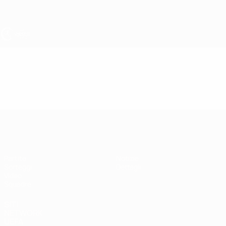
Passa
al
contenuto
principale
UEFA Under 17
Video
Highlights
UEFA Under 17
Partite
Notizie
Sorteggi
Dettagli
Video
Squadre
SITI
NETWORK
UEFA