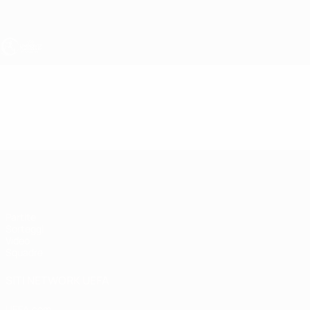
Passa
al
contenuto
principale
UEFA Under 17
Video
Highlights
UEFA Under 17
Partite
Sorteggi
Video
Squadre
SITI NETWORK UEFA
UEFA.com