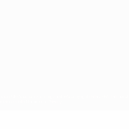
ortuguês
petizioni UEFA, sono marchi registrati e/o copyright della UEFA. Tali mar
ndizioni e delle Norme sulla Privacy.