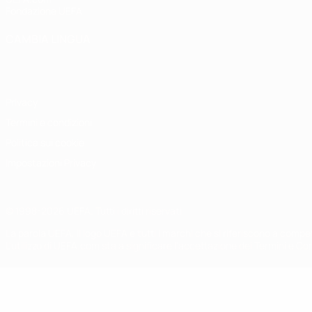
Fondazione UEFA
CAMBIA LINGUA
Italiano
English
Français
Deutsch
Русский
Español
Italiano
P
Privacy
Termini e condizioni
Politica sui cookie
Impostazioni Privacy
© 1998-2026 UEFA. Tutti i diritti riservati
La parola UEFA, il logo UEFA e tutti i marchi che si riferiscono a com
L'utilizzo di UEFA.com sta a significare l'accettazione dei Termini e Co