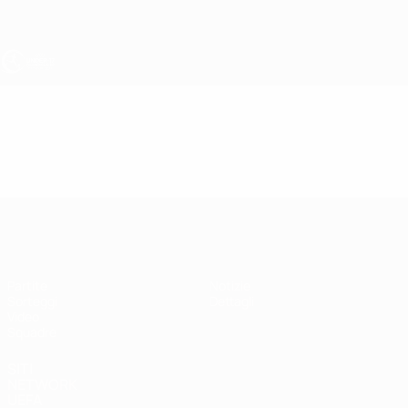
Passa
al
contenuto
principale
UEFA Under 17
Video
Highlights
UEFA Under 17
Partite
Notizie
Sorteggi
Dettagli
Video
Squadre
SITI
NETWORK
UEFA