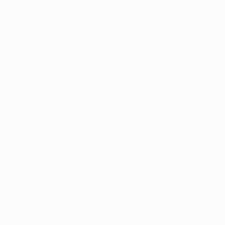
UEFA.com
Fondazione
UEFA
CAMBIA LINGUA
Italiano
English
Français
Deutsch
Русский
Español
Italiano
Português
Privacy
Termini e condizioni
Politica sui cookie
Impostazioni Privacy
© 1998-2026 UEFA. Tutti i diritti riservati
La parola UEFA, il logo UEFA e tutti i marchi che si riferiscono a
competizioni UEFA, sono marchi registrati e/o copyright della UEFA.
Tali marchi non possono essere utilizzati in nessun modo per scopi