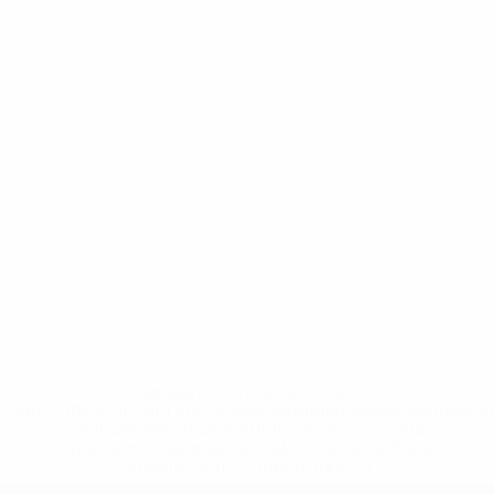
* Sospesa fino a nuovo avviso. <a
href='https://it.uefa.com/insideuefa/mediaservices/media
148df62d7eb6-64dbbd01b1cf-1000--fifa-uefa-
sospendono-nazionali-e-club-russi-da-tutte-le-
competi/'>Altre informazioni</a>