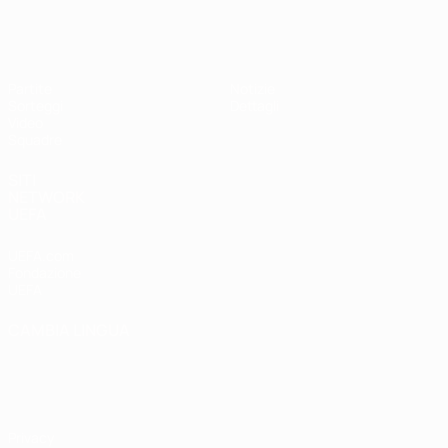
UEFA Under 17
Partite
Notizie
Sorteggi
Dettagli
Video
Squadre
SITI
NETWORK
UEFA
UEFA.com
Fondazione
UEFA
CAMBIA LINGUA
Italiano
English
Français
Deutsch
Русский
Español
Italiano
Português
Privacy