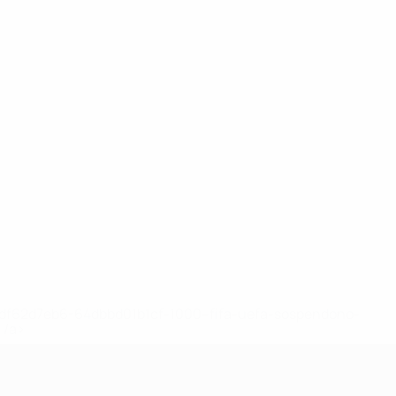
148df62d7eb6-64dbbd01b1cf-1000--fifa-uefa-sospendono-
</a>