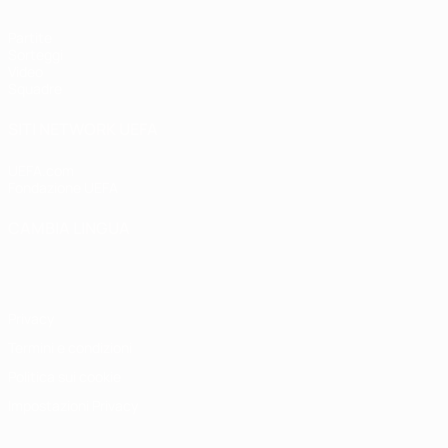
Partite
Sorteggi
Video
Squadre
SITI NETWORK UEFA
UEFA.com
Fondazione UEFA
CAMBIA LINGUA
Italiano
English
Français
Deutsch
Русский
Español
Italiano
P
Privacy
Termini e condizioni
Politica sui cookie
Impostazioni Privacy