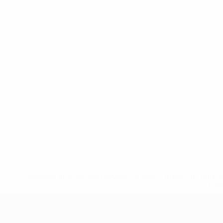
* Sospesa fino a nuovo avviso. <a href='https://it.u
naz
UEFA Under 17