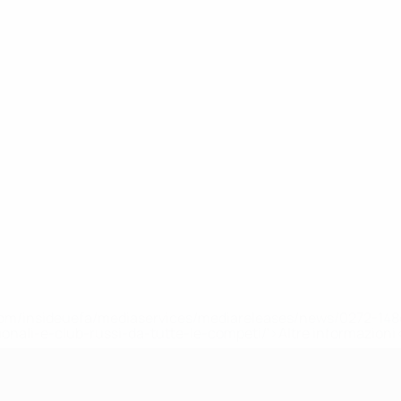
efa.com/insideuefa/mediaservices/mediareleases/news/0272-
ionali-e-club-russi-da-tutte-le-competi/'>Altre informazioni