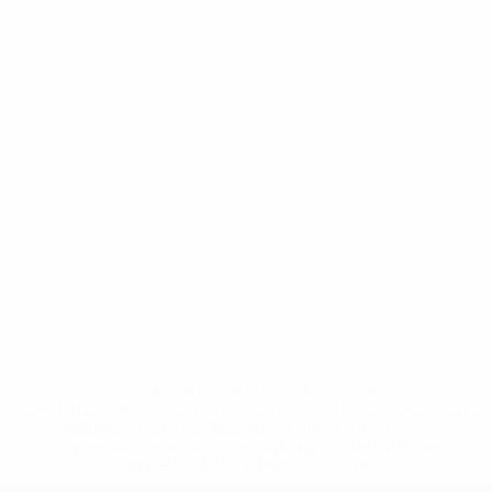
* Sospesa fino a nuovo avviso. <a
href='https://it.uefa.com/insideuefa/mediaservices/media
148df62d7eb6-64dbbd01b1cf-1000--fifa-uefa-
sospendono-nazionali-e-club-russi-da-tutte-le-
competi/'>Altre informazioni</a>