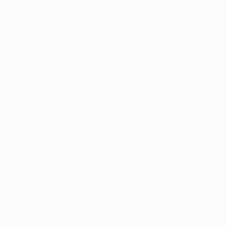
UEFA Under 17
Partite
Notizie
Sorteggi
Dettagli
Video
Squadre
SITI
NETWORK
UEFA
UEFA.com
Fondazione
UEFA
CAMBIA LINGUA
Italiano
English
Français
Deutsch
Русский
Español
Italiano
Português
Privacy