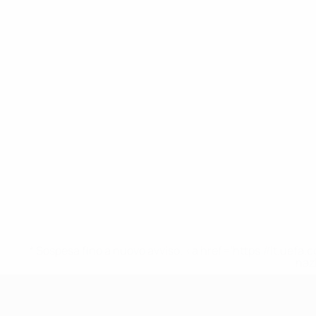
* Sospesa fino a nuovo avviso. <a href='https://it.u
naz
UEFA Under 17