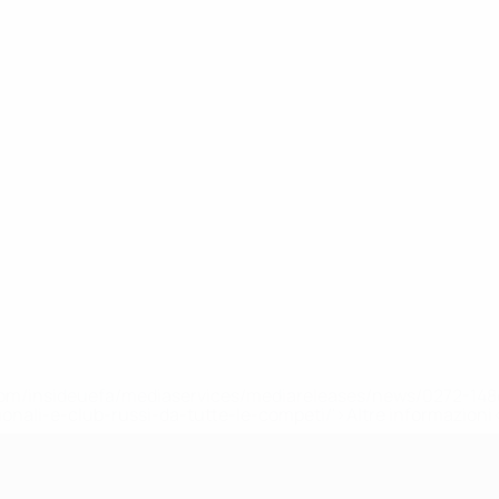
efa.com/insideuefa/mediaservices/mediareleases/news/0272-
ionali-e-club-russi-da-tutte-le-competi/'>Altre informazioni