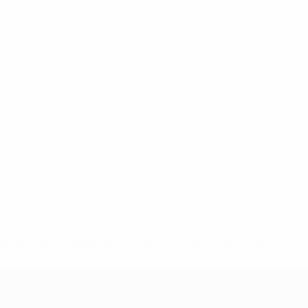
148df62d7eb6-64dbbd01b1cf-1000--fifa-uefa-sospendono-
</a>