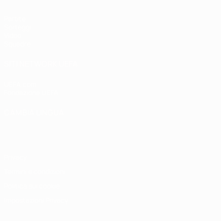
Partite
Sorteggi
Video
Squadre
SITI NETWORK UEFA
UEFA.com
Fondazione UEFA
CAMBIA LINGUA
Italiano
English
Français
Deutsch
Русский
Español
Italiano
P
Privacy
Termini e condizioni
Politica sui cookie
Impostazioni Privacy