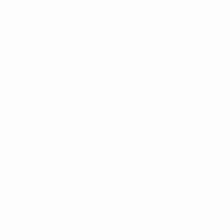
UEFA Under 17
Partite
Notizie
Sorteggi
Dettagli
Video
Squadre
SITI
NETWORK
UEFA
UEFA.com
Fondazione
UEFA
CAMBIA LINGUA
Italiano
English
Français
Deutsch
Русский
Español
Italiano
Português
Privacy