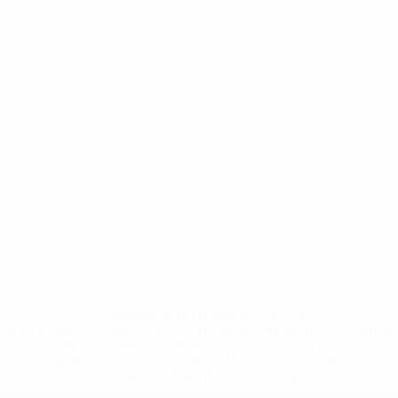
* Sospesa fino a nuovo avviso. <a
href='https://it.uefa.com/insideuefa/mediaservices/media
148df62d7eb6-64dbbd01b1cf-1000--fifa-uefa-
sospendono-nazionali-e-club-russi-da-tutte-le-
competi/'>Altre informazioni</a>