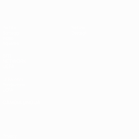
UEFA Under 17
Partite
Notizie
Sorteggi
Dettagli
Video
Squadre
SITI
NETWORK
UEFA
UEFA.com
Fondazione
UEFA
CAMBIA LINGUA
Italiano
English
Français
Deutsch
Русский
Español
Italiano
Português
Privacy