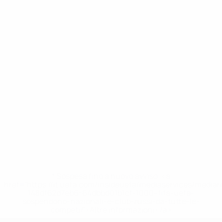
* Sospesa fino a nuovo avviso. <a
href='https://it.uefa.com/insideuefa/mediaservices/media
148df62d7eb6-64dbbd01b1cf-1000--fifa-uefa-
sospendono-nazionali-e-club-russi-da-tutte-le-
competi/'>Altre informazioni</a>