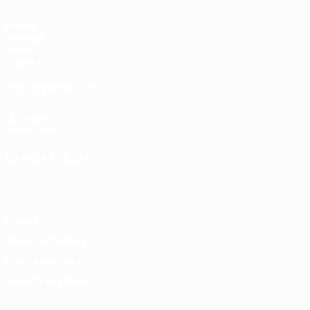
Partite
Sorteggi
Video
Squadre
SITI NETWORK UEFA
UEFA.com
Fondazione UEFA
CAMBIA LINGUA
Italiano
English
Français
Deutsch
Русский
Español
Italiano
P
Privacy
Termini e condizioni
Politica sui cookie
Impostazioni Privacy