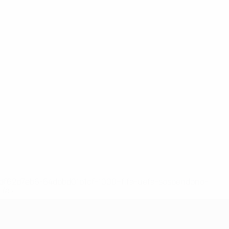
148df62d7eb6-64dbbd01b1cf-1000--fifa-uefa-sospendono-
</a>