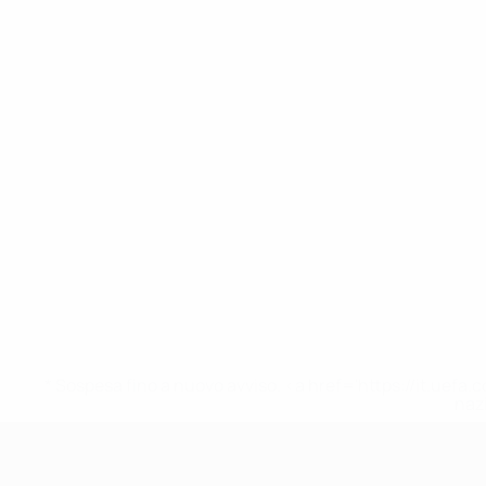
* Sospesa fino a nuovo avviso. <a href='https://it.u
naz
UEFA Under 17