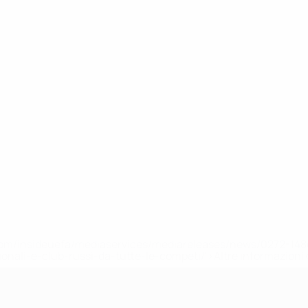
efa.com/insideuefa/mediaservices/mediareleases/news/0272-
ionali-e-club-russi-da-tutte-le-competi/'>Altre informazioni