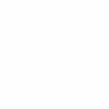
* Sospesa fino a nuovo avviso. <a
href='https://it.uefa.com/insideuefa/mediaservices/media
148df62d7eb6-64dbbd01b1cf-1000--fifa-uefa-
sospendono-nazionali-e-club-russi-da-tutte-le-
competi/'>Altre informazioni</a>