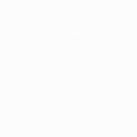
UEFA Under 17
Partite
Notizie
Sorteggi
Dettagli
Video
Squadre
SITI
NETWORK
UEFA
UEFA.com
Fondazione
UEFA
CAMBIA LINGUA
Italiano
English
Français
Deutsch
Русский
Español
Italiano
Português
Privacy