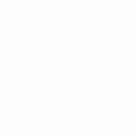
UEFA Under 17
Partite
Notizie
Sorteggi
Dettagli
Video
Squadre
SITI
NETWORK
UEFA
UEFA.com
Fondazione
UEFA
CAMBIA LINGUA
Italiano
English
Français
Deutsch
Русский
Español
Italiano
Português
Privacy