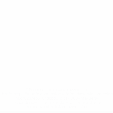
* Sospesa fino a nuovo avviso. <a
href='https://it.uefa.com/insideuefa/mediaservices/media
148df62d7eb6-64dbbd01b1cf-1000--fifa-uefa-
sospendono-nazionali-e-club-russi-da-tutte-le-
competi/'>Altre informazioni</a>