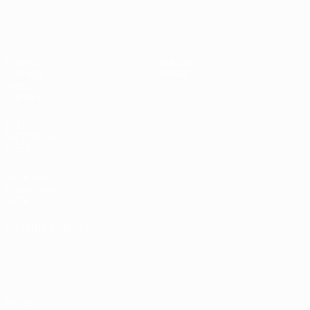
UEFA Under 17
Partite
Notizie
Sorteggi
Dettagli
Video
Squadre
SITI
NETWORK
UEFA
UEFA.com
Fondazione
UEFA
CAMBIA LINGUA
Italiano
English
Français
Deutsch
Русский
Español
Italiano
Português
Privacy