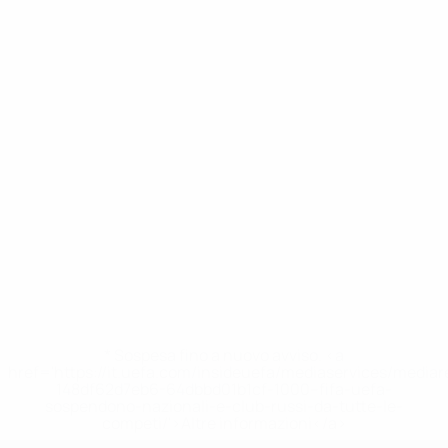
* Sospesa fino a nuovo avviso. <a
href='https://it.uefa.com/insideuefa/mediaservices/media
148df62d7eb6-64dbbd01b1cf-1000--fifa-uefa-
sospendono-nazionali-e-club-russi-da-tutte-le-
competi/'>Altre informazioni</a>