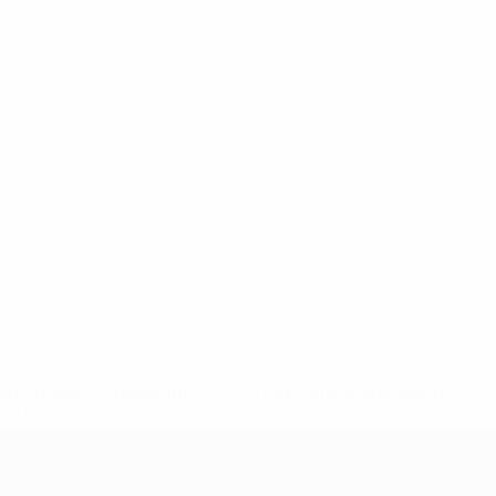
148df62d7eb6-64dbbd01b1cf-1000--fifa-uefa-sospendono-
</a>