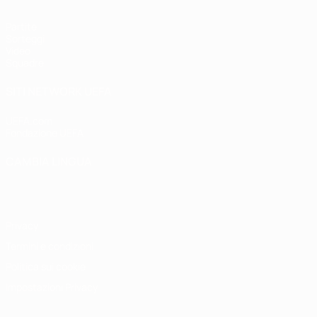
Partite
Sorteggi
Video
Squadre
SITI NETWORK UEFA
UEFA.com
Fondazione UEFA
CAMBIA LINGUA
Italiano
English
Français
Deutsch
Русский
Español
Italiano
P
Privacy
Termini e condizioni
Politica sui cookie
Impostazioni Privacy