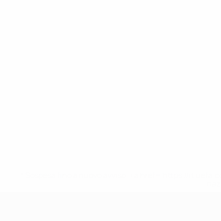
* Sospesa fino a nuovo avviso. <a href='https://it.u
naz
UEFA Under 17