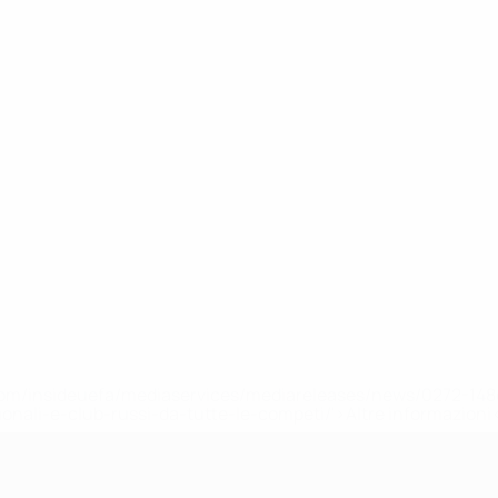
efa.com/insideuefa/mediaservices/mediareleases/news/0272-
ionali-e-club-russi-da-tutte-le-competi/'>Altre informazioni