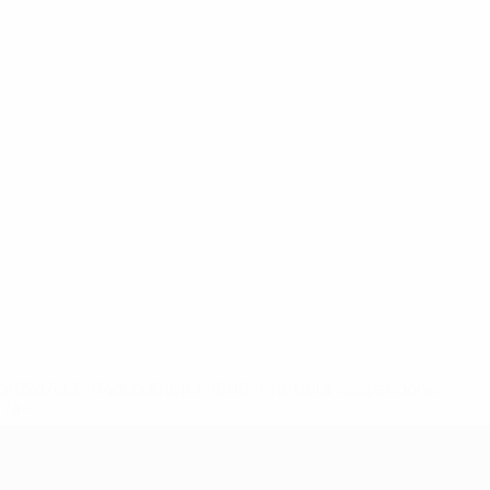
148df62d7eb6-64dbbd01b1cf-1000--fifa-uefa-sospendono-
</a>