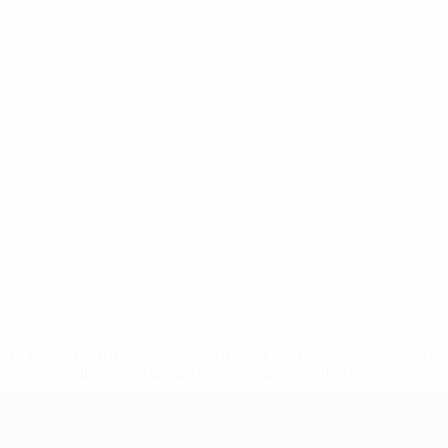
efa.com/insideuefa/mediaservices/mediareleases/news/0272-
ionali-e-club-russi-da-tutte-le-competi/'>Altre informazioni