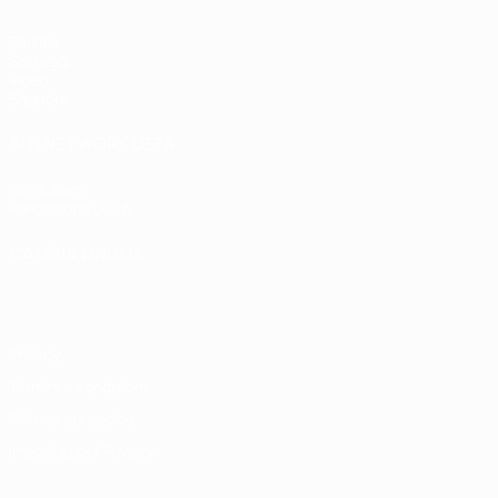
Partite
Sorteggi
Video
Squadre
SITI NETWORK UEFA
UEFA.com
Fondazione UEFA
CAMBIA LINGUA
Italiano
English
Français
Deutsch
Русский
Español
Italiano
P
Privacy
Termini e condizioni
Politica sui cookie
Impostazioni Privacy