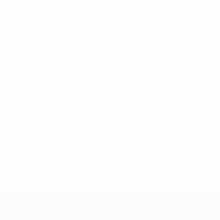
* Sospesa fino a nuovo avviso. <a href='https://it.u
naz
UEFA Under 17