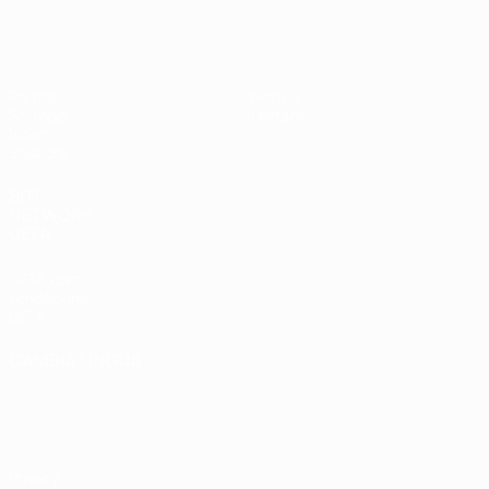
UEFA Under 17
Partite
Notizie
Sorteggi
Dettagli
Video
Squadre
SITI
NETWORK
UEFA
UEFA.com
Fondazione
UEFA
CAMBIA LINGUA
Italiano
English
Français
Deutsch
Русский
Español
Italiano
Português
Privacy