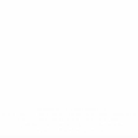
* Sospesa fino a nuovo avviso. <a
href='https://it.uefa.com/insideuefa/mediaservices/media
148df62d7eb6-64dbbd01b1cf-1000--fifa-uefa-
sospendono-nazionali-e-club-russi-da-tutte-le-
competi/'>Altre informazioni</a>